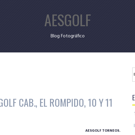
AESGOLF
Blog Fotográfico
B
OLF CAB., EL ROMPIDO, 10 Y 11
AESGOLF TORNEOS.