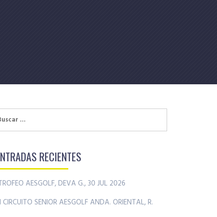
uscar:
ENTRADAS RECIENTES
TROFEO AESGOLF, DEVA G., 30 JUL 2026
II CIRCUITO SENIOR AESGOLF ANDA. ORIENTAL, R.