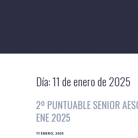
Skip
to
content
Día:
11 de enero de 2025
2º PUNTUABLE SENIOR AESG
ENE 2025
11 ENERO, 2025