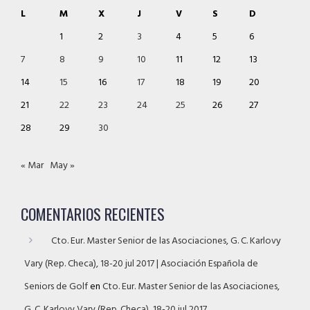
L
M
X
J
V
S
D
1
2
3
4
5
6
7
8
9
10
11
12
13
14
15
16
17
18
19
20
21
22
23
24
25
26
27
28
29
30
« Mar
May »
COMENTARIOS RECIENTES
Cto. Eur. Master Senior de las Asociaciones, G. C. Karlovy
Vary (Rep. Checa), 18-20 jul 2017 | Asociación Española de
Seniors de Golf
en
Cto. Eur. Master Senior de las Asociaciones,
G. C. Karlovy Vary (Rep. Checa), 18-20 jul 2017