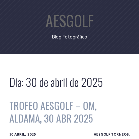
Skip
AESGOLF
to
content
Blog Fotográfico
Día:
30 de abril de 2025
TROFEO AESGOLF – OM,
ALDAMA, 30 ABR 2025
30 ABRIL, 2025
AESGOLF TORNEOS.