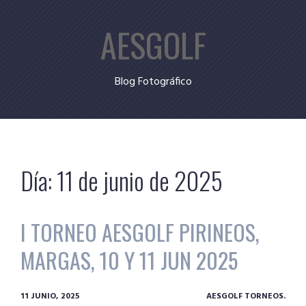
Skip
AESGOLF
to
content
Blog Fotográfico
Día:
11 de junio de 2025
I TORNEO AESGOLF PIRINEOS,
MARGAS, 10 Y 11 JUN 2025
11 JUNIO, 2025
AESGOLF TORNEOS.