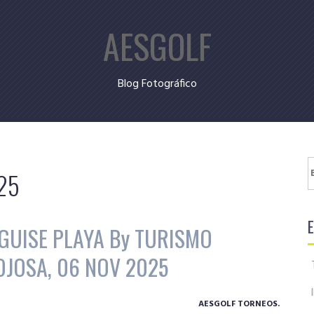
AESGOLF
Blog Fotográfico
B
025
GUISE PLAYA By TURISMO
NOJOSA, 06 NOV 2025
AESGOLF TORNEOS.