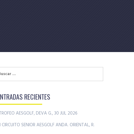
uscar:
ENTRADAS RECIENTES
TROFEO AESGOLF, DEVA G., 30 JUL 2026
II CIRCUITO SENIOR AESGOLF ANDA. ORIENTAL, R.