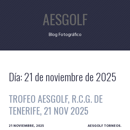
Skip
AESGOLF
to
content
Blog Fotográfico
Día:
21 de noviembre de 2025
TROFEO AESGOLF, R.C.G. DE
TENERIFE, 21 NOV 2025
21 NOVIEMBRE, 2025
AESGOLF TORNEOS.