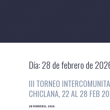
Skip
to
content
Día:
28 de febrero de 202
III TORNEO INTERCOMUNIT
CHICLANA, 22 AL 28 FEB 2
28 FEBRERO, 2026