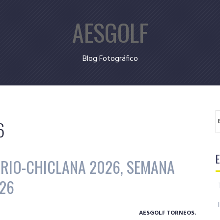
AESGOLF
Blog Fotográfico
B
6
ARIO-CHICLANA 2026, SEMANA
026
AESGOLF TORNEOS.