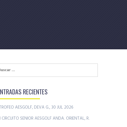
uscar:
ENTRADAS RECIENTES
TROFEO AESGOLF, DEVA G., 30 JUL 2026
II CIRCUITO SENIOR AESGOLF ANDA. ORIENTAL, R.