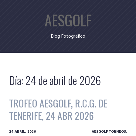
Skip
AESGOLF
to
content
Blog Fotográfico
Día:
24 de abril de 2026
TROFEO AESGOLF, R.C.G. DE
TENERIFE, 24 ABR 2026
24 ABRIL, 2026
AESGOLF TORNEOS.