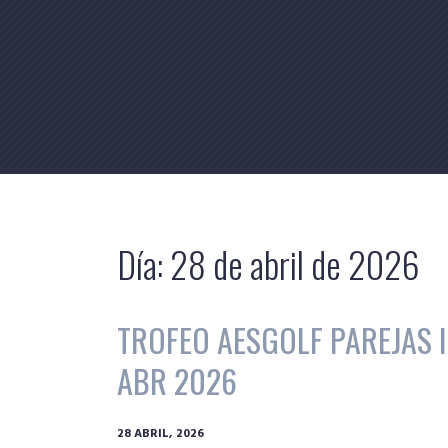
Skip
to
content
Día:
28 de abril de 2026
TROFEO AESGOLF PAREJAS IN
ABR 2026
28 ABRIL, 2026