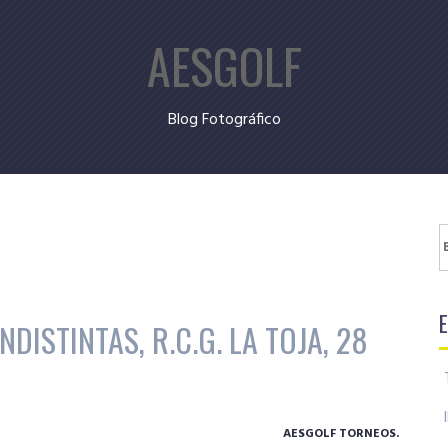
AESGOLF
Blog Fotográfico
B
DISTINTAS, R.C.G. LA TOJA, 28
AESGOLF TORNEOS.