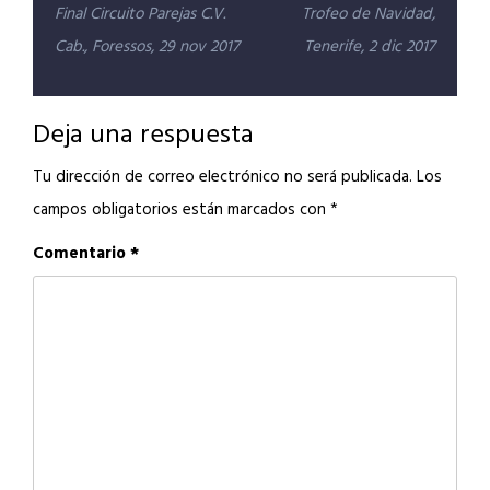
Navegación
Final Circuito Parejas C.V.
Trofeo de Navidad,
de
Cab., Foressos, 29 nov 2017
Tenerife, 2 dic 2017
entradas
Deja una respuesta
Tu dirección de correo electrónico no será publicada.
Los
campos obligatorios están marcados con
*
Comentario
*