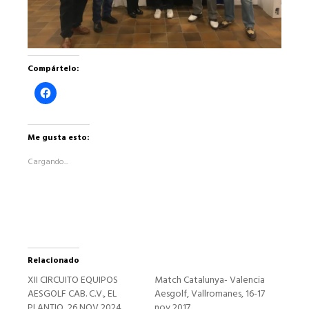
Compártelo:
Haz
clic
para
compartir
en
Facebook
Me gusta esto:
(Se
abre
Cargando...
en
una
ventana
nueva)
Relacionado
XII CIRCUITO EQUIPOS
Match Catalunya- Valencia
AESGOLF CAB. C.V., EL
Aesgolf, Vallromanes, 16-17
PLANTIO, 26 NOV 2024
nov 2017