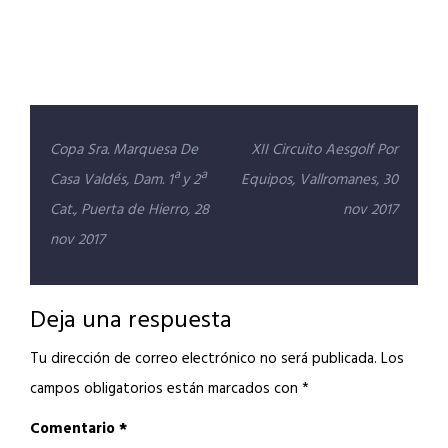
Navegación
Copa Sra. Marquesa De
XII Circuito Aesgolf Por
de
Casa Valdés, Dam. 1ª y 2ª
Equipos, Vallromanes, 30
entradas
Cat., Puerta de Hierro, 28
nov 2017
nov 2017
Deja una respuesta
Tu dirección de correo electrónico no será publicada.
Los
campos obligatorios están marcados con
*
Comentario
*