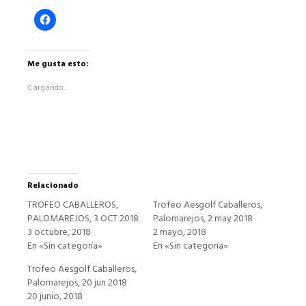
Haz
clic
para
compartir
en
Facebook
Me gusta esto:
(Se
abre
Cargando...
en
una
ventana
nueva)
Relacionado
TROFEO CABALLEROS,
Trofeo Aesgolf Caballeros,
PALOMAREJOS, 3 OCT 2018
Palomarejos, 2 may 2018
3 octubre, 2018
2 mayo, 2018
En «Sin categoría»
En «Sin categoría»
Trofeo Aesgolf Caballeros,
Palomarejos, 20 jun 2018
20 junio, 2018