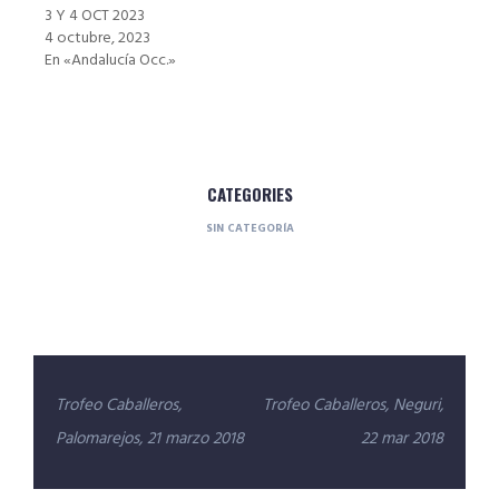
3 Y 4 OCT 2023
4 octubre, 2023
En «Andalucía Occ.»
CATEGORIES
SIN CATEGORÍA
Navegación
Trofeo Caballeros,
Trofeo Caballeros, Neguri,
de
Palomarejos, 21 marzo 2018
22 mar 2018
entradas