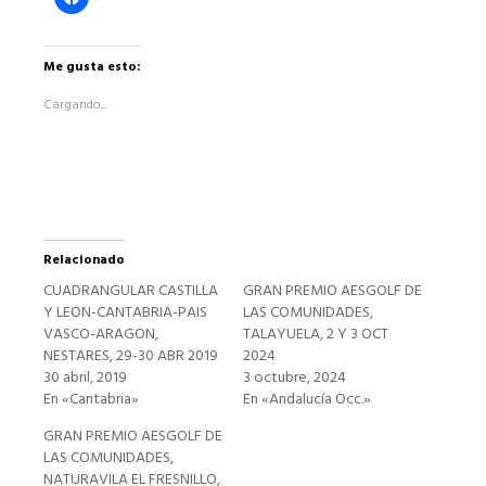
clic
para
compartir
en
Facebook
Me gusta esto:
(Se
abre
Cargando...
en
una
ventana
nueva)
Relacionado
CUADRANGULAR CASTILLA
GRAN PREMIO AESGOLF DE
Y LEON-CANTABRIA-PAIS
LAS COMUNIDADES,
VASCO-ARAGON,
TALAYUELA, 2 Y 3 OCT
NESTARES, 29-30 ABR 2019
2024
30 abril, 2019
3 octubre, 2024
En «Cantabria»
En «Andalucía Occ.»
GRAN PREMIO AESGOLF DE
LAS COMUNIDADES,
NATURAVILA EL FRESNILLO,