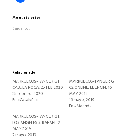
clic
para
compartir
en
Facebook
Me gusta esto:
(Se
abre
Cargando...
en
una
ventana
nueva)
Relacionado
MARRUECOS-TÁNGER GT
MARRUECOS-TANGER GT
CAB., LA ROCA, 25 FEB 2020
C2 ONLINE, EL ENCIN, 16
25 febrero, 2020
MAY 2019
En «Cataluña»
16 mayo, 2019
En «Madrid»
MARRUECOS-TANGER GT,
LOS ANGELES S. RAFAEL, 2
MAY 2019
2 mayo, 2019