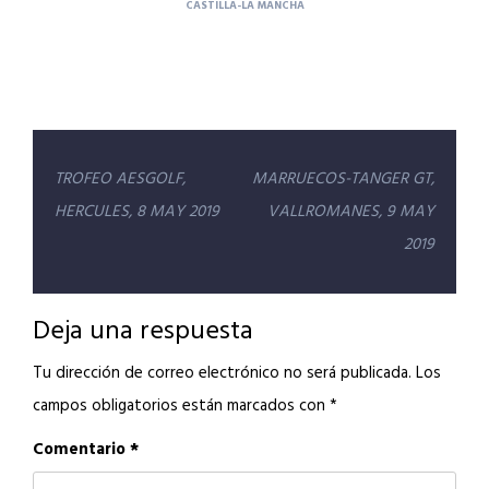
CASTILLA-LA MANCHA
Navegación
TROFEO AESGOLF,
MARRUECOS-TANGER GT,
de
HERCULES, 8 MAY 2019
VALLROMANES, 9 MAY
entradas
2019
Deja una respuesta
Tu dirección de correo electrónico no será publicada.
Los
campos obligatorios están marcados con
*
Comentario
*