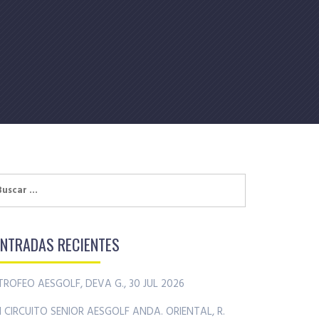
uscar:
ENTRADAS RECIENTES
TROFEO AESGOLF, DEVA G., 30 JUL 2026
II CIRCUITO SENIOR AESGOLF ANDA. ORIENTAL, R.