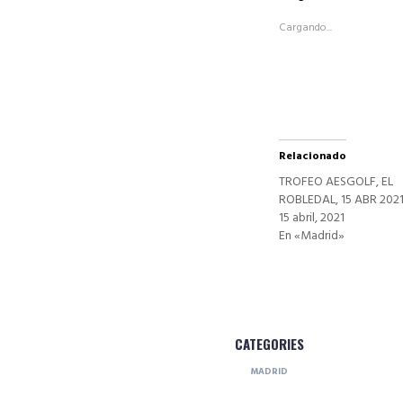
(Se
abre
Cargando...
en
una
ventana
nueva)
Relacionado
TROFEO AESGOLF, EL
ROBLEDAL, 15 ABR 202
15 abril, 2021
En «Madrid»
CATEGORIES
MADRID