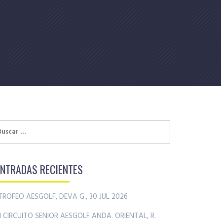
uscar:
ENTRADAS RECIENTES
TROFEO AESGOLF, DEVA G., 30 JUL 2026
II CIRCUITO SENIOR AESGOLF ANDA. ORIENTAL, R.