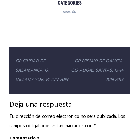
CATEGORIES
ARAGÓN
Navegación
GP CIUDAD DE
GP PREMIO DE GALICIA,
de
SALAMANCA, G.
C.G. AUGAS SANTAS, 13-14
entradas
VILLAMAYOR, 14 JUN 2019
JUN 2019
Deja una respuesta
Tu dirección de correo electrónico no será publicada.
Los
campos obligatorios están marcados con
*
Comentario
*