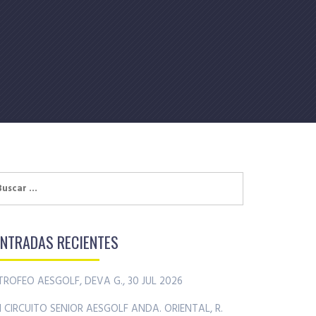
uscar:
ENTRADAS RECIENTES
TROFEO AESGOLF, DEVA G., 30 JUL 2026
II CIRCUITO SENIOR AESGOLF ANDA. ORIENTAL, R.