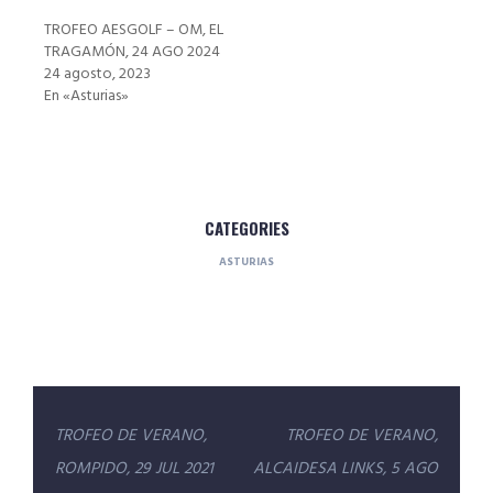
TROFEO AESGOLF – OM, EL
TRAGAMÓN, 24 AGO 2024
24 agosto, 2023
En «Asturias»
CATEGORIES
ASTURIAS
Navegación
TROFEO DE VERANO,
TROFEO DE VERANO,
de
ROMPIDO, 29 JUL 2021
ALCAIDESA LINKS, 5 AGO