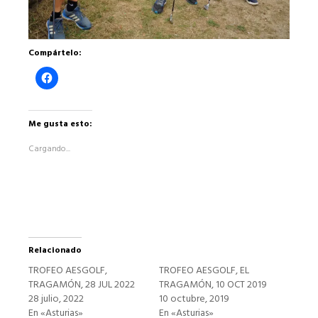
Compártelo:
Haz
clic
para
compartir
en
Facebook
Me gusta esto:
(Se
abre
Cargando...
en
una
ventana
nueva)
Relacionado
TROFEO AESGOLF,
TROFEO AESGOLF, EL
TRAGAMÓN, 28 JUL 2022
TRAGAMÓN, 10 OCT 2019
28 julio, 2022
10 octubre, 2019
En «Asturias»
En «Asturias»