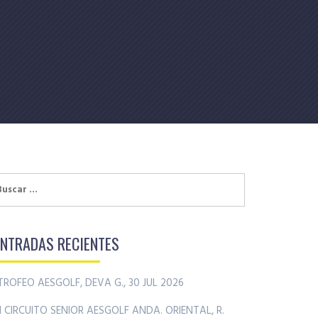
uscar:
ENTRADAS RECIENTES
TROFEO AESGOLF, DEVA G., 30 JUL 2026
II CIRCUITO SENIOR AESGOLF ANDA. ORIENTAL, R.