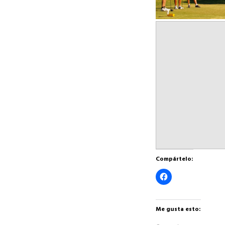
Compártelo:
Haz
clic
para
compartir
en
Facebook
Me gusta esto:
(Se
abre