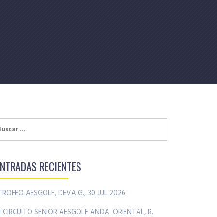
uscar:
ENTRADAS RECIENTES
TROFEO AESGOLF, DEVA G., 30 JUL 2026
II CIRCUITO SENIOR AESGOLF ANDA. ORIENTAL, R.