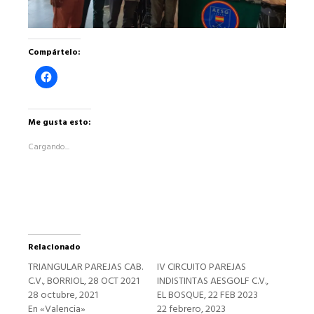
Compártelo:
Haz
clic
para
compartir
en
Facebook
Me gusta esto:
(Se
abre
Cargando...
en
una
ventana
nueva)
Relacionado
TRIANGULAR PAREJAS CAB.
IV CIRCUITO PAREJAS
C.V., BORRIOL, 28 OCT 2021
INDISTINTAS AESGOLF C.V.,
28 octubre, 2021
EL BOSQUE, 22 FEB 2023
En «Valencia»
22 febrero, 2023