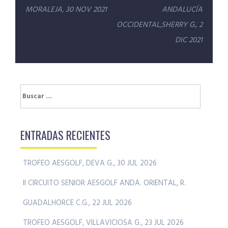
de
MORALEJA, 30 NOV 2021
ANDALUCÍA
entradas
OCCIDENTAL,SHERRY G., 2
DIC 2021
Buscar:
ENTRADAS RECIENTES
TROFEO AESGOLF, DEVA G., 30 JUL 2026
II CIRCUITO SENIOR AESGOLF ANDA. ORIENTAL, R.
GUADALHORCE C.G., 22 JUL 2026
TROFEO AESGOLF, VILLAVICIOSA G., 23 JUL 2026