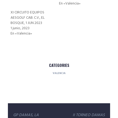
En «Valencia»
XI CIRCUITO EQUIPOS
AESGOLF CAB. C.V., EL
BOSQUE, 1 JUN 2023
1 junio, 2023
En «Valencia»
CATEGORIES
VALENCIA
Navegación
GP DAMAS, LA
II TORNEO DAMAS