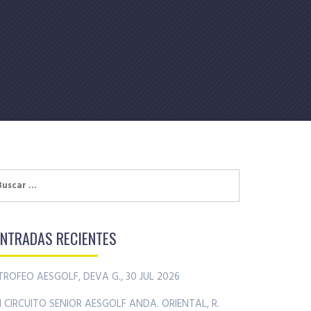
uscar:
ENTRADAS RECIENTES
TROFEO AESGOLF, DEVA G., 30 JUL 2026
II CIRCUITO SENIOR AESGOLF ANDA. ORIENTAL, R.