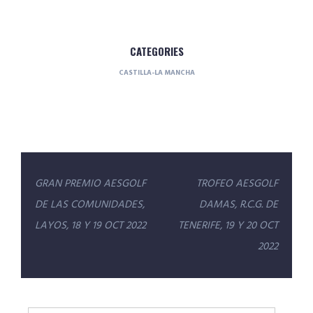
CATEGORIES
CASTILLA-LA MANCHA
Navegación
GRAN PREMIO AESGOLF
TROFEO AESGOLF
de
DE LAS COMUNIDADES,
DAMAS, R.C.G. DE
entradas
LAYOS, 18 Y 19 OCT 2022
TENERIFE, 19 Y 20 OCT
2022