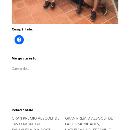
Compártelo:
Haz
clic
para
compartir
en
Facebook
Me gusta esto:
(Se
abre
Cargando...
en
una
ventana
nueva)
Relacionado
GRAN PREMIO AESGOLF DE
GRAN PREMIO AESGOLF DE
LAS COMUNIDADES,
LAS COMUNIDADES,