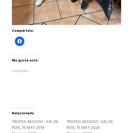
Compártelo:
Haz
clic
para
compartir
en
Facebook
Me gusta esto:
(Se
abre
Cargando...
en
una
ventana
nueva)
Relacionado
TROFEO AESGOLF, VAL DE
TROFEO AESGOLF, VAL DE
ROIS, 16 MAY 2019
ROIS, 15 MAY 2024