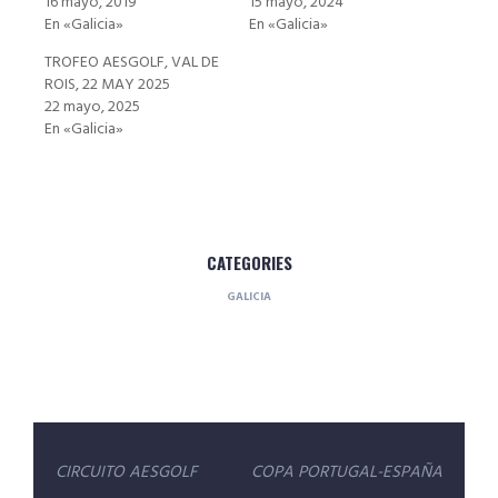
16 mayo, 2019
15 mayo, 2024
En «Galicia»
En «Galicia»
TROFEO AESGOLF, VAL DE
ROIS, 22 MAY 2025
22 mayo, 2025
En «Galicia»
CATEGORIES
GALICIA
Navegación
CIRCUITO AESGOLF
COPA PORTUGAL-ESPAÑA