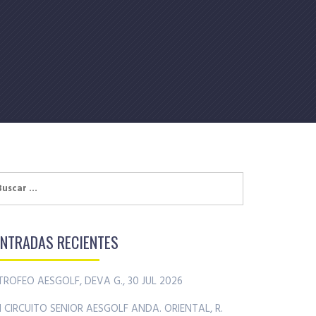
uscar:
ENTRADAS RECIENTES
TROFEO AESGOLF, DEVA G., 30 JUL 2026
II CIRCUITO SENIOR AESGOLF ANDA. ORIENTAL, R.