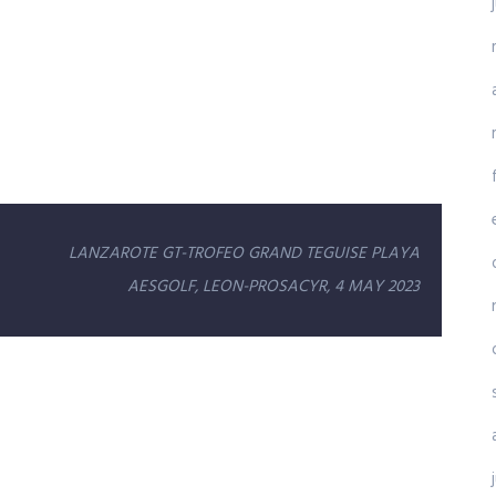
LANZAROTE GT-TROFEO GRAND TEGUISE PLAYA
AESGOLF, LEON-PROSACYR, 4 MAY 2023