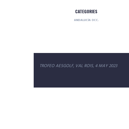
CATEGORIES
ANDALUCÍA OCC.
Navegación
TROFEO AESGOLF, VAL ROIS, 4 MAY 2023
de
entradas