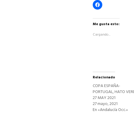
Haz
clic
para
compartir
en
Facebook
Me gusta esto:
(Se
abre
Cargando...
en
una
ventana
nueva)
Relacionado
COPA ESPAÑA-
PORTUGAL, HATO VER
27 MAY 2021
27 mayo, 2021
En «Andalucía Occ.»