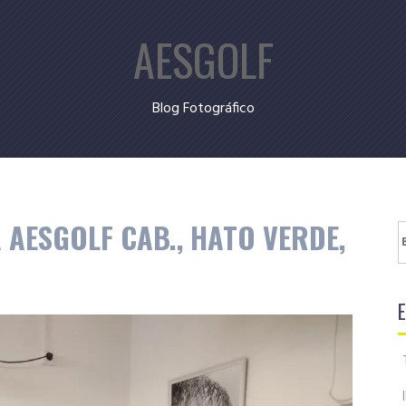
AESGOLF
Blog Fotográfico
AESGOLF CAB., HATO VERDE,
B