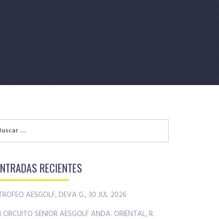
uscar:
ENTRADAS RECIENTES
TROFEO AESGOLF, DEVA G., 30 JUL 2026
II CIRCUITO SENIOR AESGOLF ANDA. ORIENTAL, R.