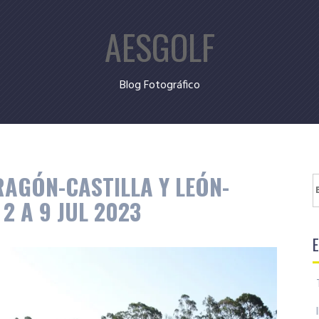
AESGOLF
Blog Fotográfico
RAGÓN-CASTILLA Y LEÓN-
B
2 A 9 JUL 2023