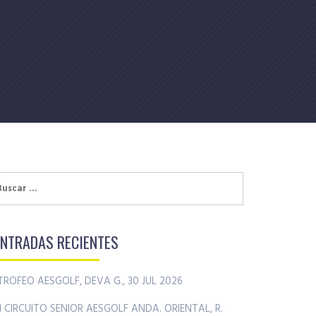
uscar:
ENTRADAS RECIENTES
TROFEO AESGOLF, DEVA G., 30 JUL 2026
II CIRCUITO SENIOR AESGOLF ANDA. ORIENTAL, R.