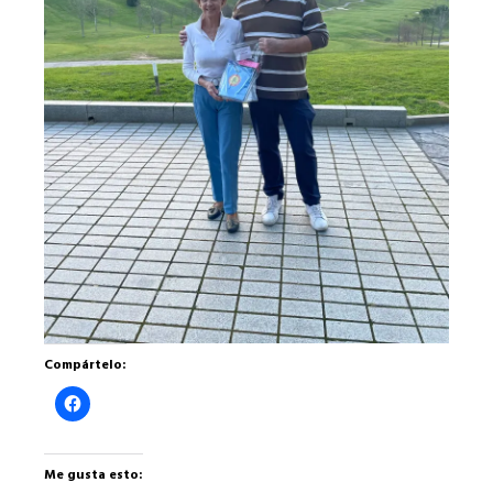
Compártelo:
Haz
clic
para
compartir
en
Facebook
Me gusta esto:
(Se