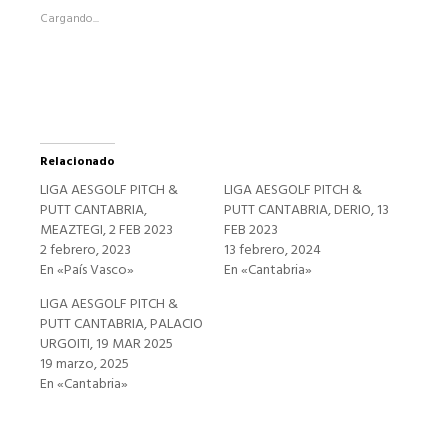
abre
Cargando...
en
una
ventana
nueva)
Relacionado
LIGA AESGOLF PITCH &
LIGA AESGOLF PITCH &
PUTT CANTABRIA,
PUTT CANTABRIA, DERIO, 13
MEAZTEGI, 2 FEB 2023
FEB 2023
2 febrero, 2023
13 febrero, 2024
En «País Vasco»
En «Cantabria»
LIGA AESGOLF PITCH &
PUTT CANTABRIA, PALACIO
URGOITI, 19 MAR 2025
19 marzo, 2025
En «Cantabria»