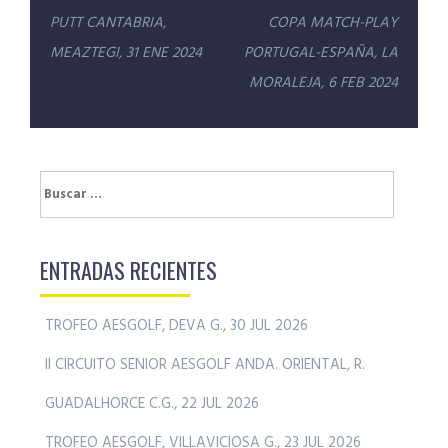
de
PUTT CANTABRIA,
COPA MATCH-PLAY
entradas
MEAZTEGI, 31 ENE 2024
PORTUGAL-ESPAÑA, LA
MORALEJA, 6 FEB 2024
Buscar:
ENTRADAS RECIENTES
TROFEO AESGOLF, DEVA G., 30 JUL 2026
II CIRCUITO SENIOR AESGOLF ANDA. ORIENTAL, R.
GUADALHORCE C.G., 22 JUL 2026
TROFEO AESGOLF, VILLAVICIOSA G., 23 JUL 2026