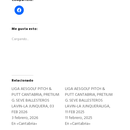
Haz
clic
para
compartir
en
Facebook
Me gusta esto:
(Se
abre
Cargando...
en
una
ventana
nueva)
Relacionado
LIGA AESGOLF PITCH &
LIGA AESGOLF PITCH &
PUTT CANTABRIA, PRETIUM
PUTT CANTABRIA, PRETIUM
G. SEVE BALLESTEROS
G. SEVE BALLESTEROS
LAVIN-LA JUNQUERA, 03
LAVIN-LA JUNQUERALIGA,
FEB 2026
11 FEB 2025
3 febrero, 2026
11 febrero, 2025
En «Cantabria»
En «Cantabria»