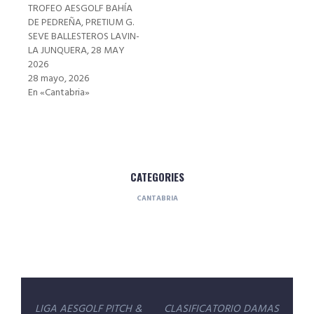
TROFEO AESGOLF BAHÍA
DE PEDREÑA, PRETIUM G.
SEVE BALLESTEROS LAVIN-
LA JUNQUERA, 28 MAY
2026
28 mayo, 2026
En «Cantabria»
CATEGORIES
CANTABRIA
Navegación
LIGA AESGOLF PITCH &
CLASIFICATORIO DAMAS