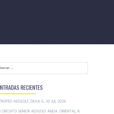
uscar:
ENTRADAS RECIENTES
TROFEO AESGOLF, DEVA G., 30 JUL 2026
II CIRCUITO SENIOR AESGOLF ANDA. ORIENTAL, R.