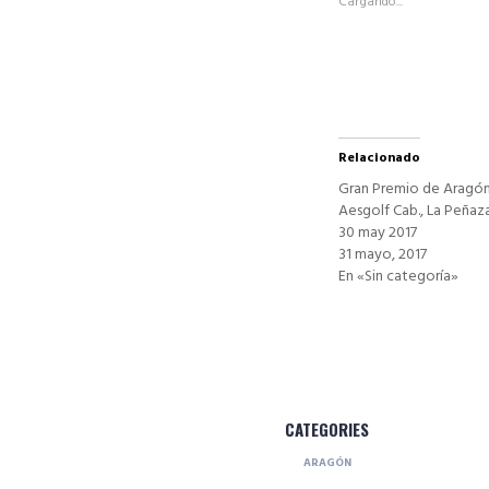
Cargando...
en
una
ventana
nueva)
Relacionado
Gran Premio de Aragó
Aesgolf Cab., La Peñaza
30 may 2017
31 mayo, 2017
En «Sin categoría»
CATEGORIES
ARAGÓN