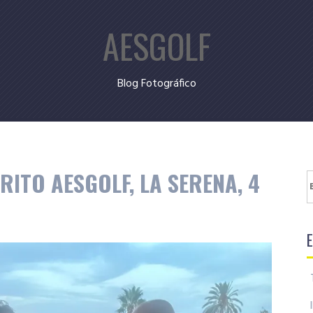
AESGOLF
Blog Fotográfico
ITO AESGOLF, LA SERENA, 4
B