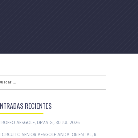
uscar:
ENTRADAS RECIENTES
TROFEO AESGOLF, DEVA G., 30 JUL 2026
II CIRCUITO SENIOR AESGOLF ANDA. ORIENTAL, R.