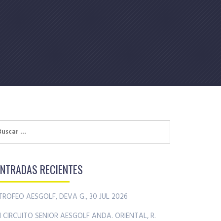
uscar:
ENTRADAS RECIENTES
TROFEO AESGOLF, DEVA G., 30 JUL 2026
II CIRCUITO SENIOR AESGOLF ANDA. ORIENTAL, R.