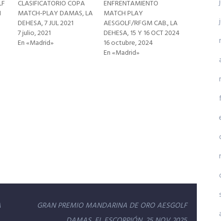
LF
CLASIFICATORIO COPA
ENFRENTAMIENTO
1
MATCH-PLAY DAMAS, LA
MATCH PLAY
DEHESA, 7 JUL 2021
AESGOLF/RFGM CAB., LA
7 julio, 2021
DEHESA, 15 Y 16 OCT 2024
En «Madrid»
16 octubre, 2024
En «Madrid»
A
GRAN PREMIO MANDARINA DE ORO AESGOLF
DAMAS, EL ESCORPIÓN, 25 NOV 2025