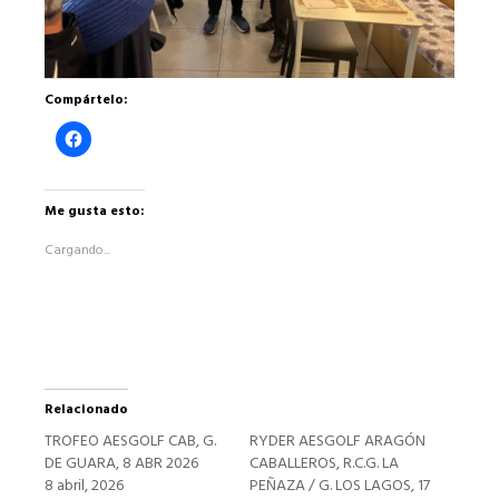
Compártelo:
Haz
clic
para
compartir
en
Facebook
Me gusta esto:
(Se
abre
Cargando...
en
una
ventana
nueva)
Relacionado
TROFEO AESGOLF CAB, G.
RYDER AESGOLF ARAGÓN
DE GUARA, 8 ABR 2026
CABALLEROS, R.C.G. LA
8 abril, 2026
PEÑAZA / G. LOS LAGOS, 17