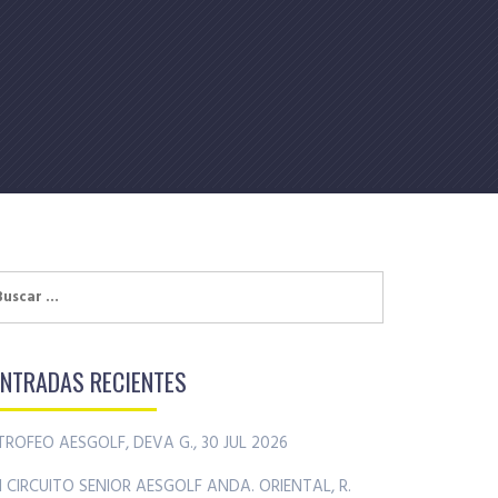
uscar:
ENTRADAS RECIENTES
TROFEO AESGOLF, DEVA G., 30 JUL 2026
II CIRCUITO SENIOR AESGOLF ANDA. ORIENTAL, R.