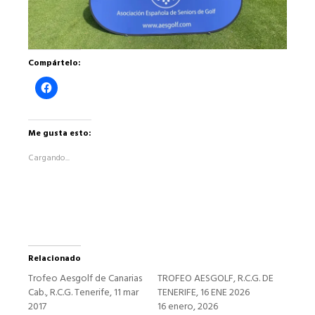
Compártelo:
Haz
clic
para
compartir
en
Facebook
Me gusta esto:
(Se
abre
Cargando...
en
una
ventana
nueva)
Relacionado
Trofeo Aesgolf de Canarias
TROFEO AESGOLF, R.C.G. DE
Cab., R.C.G. Tenerife, 11 mar
TENERIFE, 16 ENE 2026
2017
16 enero, 2026