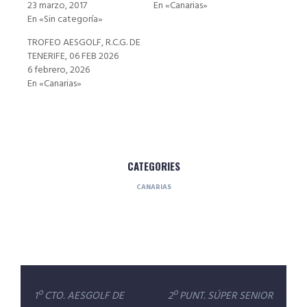
23 marzo, 2017
En «Canarias»
En «Sin categoría»
TROFEO AESGOLF, R.C.G. DE
TENERIFE, 06 FEB 2026
6 febrero, 2026
En «Canarias»
CATEGORIES
CANARIAS
Navegación
1º CTO. AESGOLF DE
2º PUNT. SÚPER SENIOR