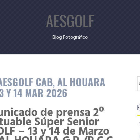
AESGOLF
Blog Fotográfico
 AESGOLF CAB, AL HOUARA
B
13 Y 14 MAR 2026
nicado de prensa 2º
tuable Súper Senior
LF – 13 y 14 de Marzo