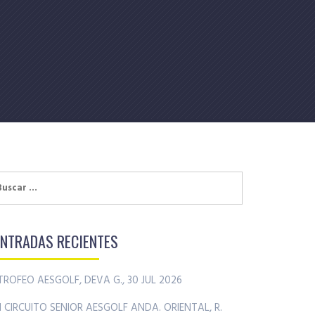
uscar:
ENTRADAS RECIENTES
TROFEO AESGOLF, DEVA G., 30 JUL 2026
II CIRCUITO SENIOR AESGOLF ANDA. ORIENTAL, R.