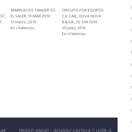
MARRUECOS TANGER GT,
CIRCUITO POR EQUIPOS
GT,
EL SALER, 13 MAR 2019
C.V. CAB., OLIVA NOVA
1
13 marzo, 2019
B.&G.R., 20 JUN 2019
En «Valencia»
20 junio, 2019
En «Valencia»
MAR
TROFEO ANSGP – AESGOLF CASTILLA Y LEÓN, G.