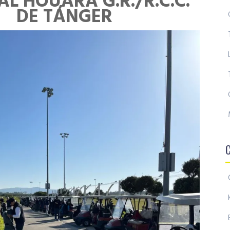
 AL HOUARA G.R./R.C.C.
DE TÁNGER