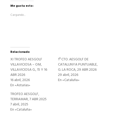
en
Facebook
Me gusta esto:
(Se
abre
Cargando...
en
una
ventana
nueva)
Relacionado
XI TROFEO AESGOLF
1º CTO. AESGOLF DE
VILLAVICIOSA – OM,
CATALUNYA PUNTUABLE,
VILLAVICIOSA G., 15 Y 16
G. LA ROCA, 29 ABR 2026
ABR 2026
29 abril, 2026
16 abril, 2026
En «Cataluña»
En «Asturias»
TROFEO AESGOLF,
TERRAMAR, 7 ABR 2025
7 abril, 2025
En «Cataluña»