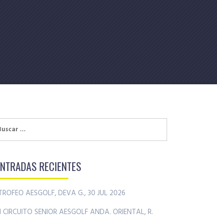
uscar:
ENTRADAS RECIENTES
TROFEO AESGOLF, DEVA G., 30 JUL 2026
II CIRCUITO SENIOR AESGOLF ANDA. ORIENTAL, R.