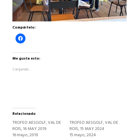
Compártelo:
Haz
clic
para
compartir
en
Facebook
Me gusta esto:
(Se
abre
Cargando...
en
una
ventana
nueva)
Relacionado
TROFEO AESGOLF, VAL DE
TROFEO AESGOLF, VAL DE
ROIS, 16 MAY 2019
ROIS, 15 MAY 2024
16 mayo, 2019
15 mayo, 2024