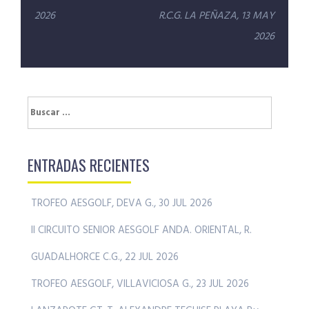
entradas
2026
R.C.G. LA PEÑAZA, 13 MAY
2026
Buscar:
ENTRADAS RECIENTES
TROFEO AESGOLF, DEVA G., 30 JUL 2026
II CIRCUITO SENIOR AESGOLF ANDA. ORIENTAL, R.
GUADALHORCE C.G., 22 JUL 2026
TROFEO AESGOLF, VILLAVICIOSA G., 23 JUL 2026