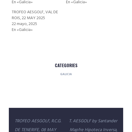
En «Galicia»
En «Galicia»
TROFEO AESGOLF, VAL DE
ROIS, 22 MAY 2025
22 mayo, 2025
En «Galicia»
CATEGORIES
GALICIA
Navegación
TROFEO AESGOLF, R.C.G.
T. AESGOLF by Santander
de
DE TENERIFE, 08 MAY
Mapfre Hipoteca Inversa,