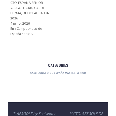
CTO. ESPAÑA SENIOR
AESGOLF CAB., C.G. DE
LERMA, DEL 02 AL 04 JUN
2026
4 junio, 2026
En «Campeonato de
España Senior»
CATEGORIES
CAMPEONATO DE ESPAÑA MASTER SENIOR
Navegación
T. AESGOLF by Santander
1º CTO. AESGOLF DE