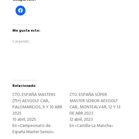
Haz
clic
para
compartir
en
Facebook
Me gusta esto:
(Se
abre
Cargando...
en
una
ventana
nueva)
Relacionado
CTO. ESPAÑA MASTERS
CTO. ESPAÑA SÚPER
(75+) AESGOLF CAB.,
MASTER SENIOR AESGOLF
PALOMAREJOS, 9 Y 10 ABR
CAB., MONTEALVAR, 12 Y 13
2025
DE ABR 2023
10 abril, 2025
12 abril, 2023
En «Campeonato de
En «Castilla-La Mancha»
España Master Senior»