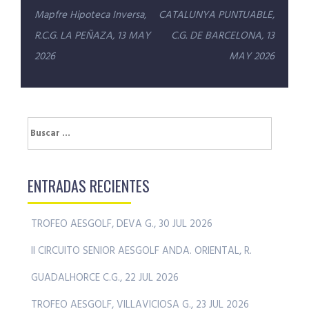
de
Mapfre Hipoteca Inversa,
CATALUNYA PUNTUABLE,
entradas
R.C.G. LA PEÑAZA, 13 MAY
C.G. DE BARCELONA, 13
2026
MAY 2026
Buscar:
ENTRADAS RECIENTES
TROFEO AESGOLF, DEVA G., 30 JUL 2026
II CIRCUITO SENIOR AESGOLF ANDA. ORIENTAL, R.
GUADALHORCE C.G., 22 JUL 2026
TROFEO AESGOLF, VILLAVICIOSA G., 23 JUL 2026