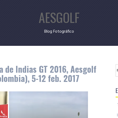
AESGOLF
Blog Fotográfico
a de Indias GT 2016, Aesgolf
B
lombia), 5-12 feb. 2017