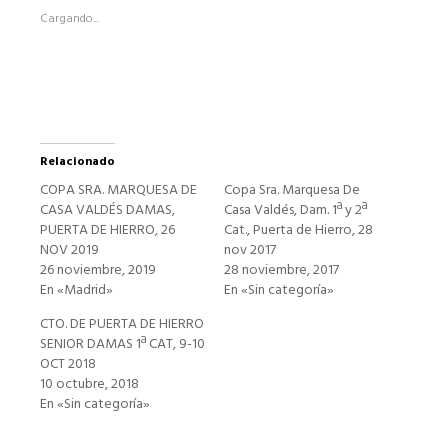
abre
Cargando...
en
una
ventana
nueva)
Relacionado
COPA SRA. MARQUESA DE
Copa Sra. Marquesa De
CASA VALDÉS DAMAS,
Casa Valdés, Dam. 1ª y 2ª
PUERTA DE HIERRO, 26
Cat., Puerta de Hierro, 28
NOV 2019
nov 2017
26 noviembre, 2019
28 noviembre, 2017
En «Madrid»
En «Sin categoría»
CTO. DE PUERTA DE HIERRO
SENIOR DAMAS 1ª CAT, 9-10
OCT 2018
10 octubre, 2018
En «Sin categoría»