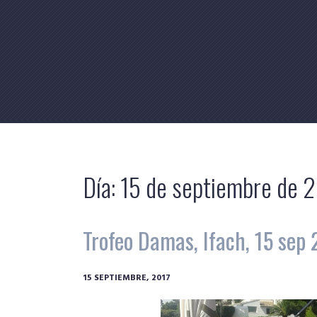
Skip
to
content
Día:
15 de septiembre de 
Trofeo Damas, Ifach, 15 sep 
15 SEPTIEMBRE, 2017