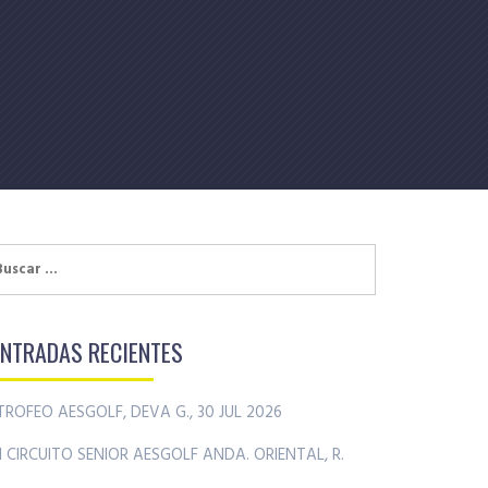
uscar:
ENTRADAS RECIENTES
TROFEO AESGOLF, DEVA G., 30 JUL 2026
II CIRCUITO SENIOR AESGOLF ANDA. ORIENTAL, R.