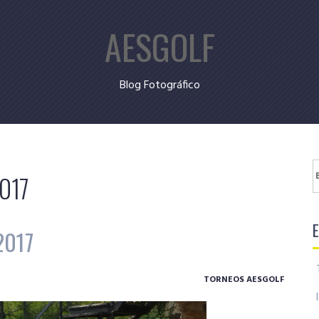
AESGOLF
Blog Fotográfico
B
2017
2017
TORNEOS AESGOLF