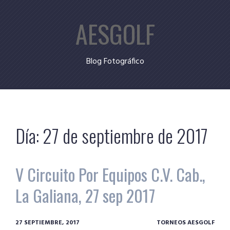
Skip
AESGOLF
to
content
Blog Fotográfico
Día:
27 de septiembre de 2017
V Circuito Por Equipos C.V. Cab.,
La Galiana, 27 sep 2017
27 SEPTIEMBRE, 2017
TORNEOS AESGOLF