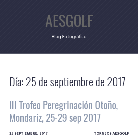
Skip
AESGOLF
to
content
Blog Fotográfico
Día:
25 de septiembre de 2017
III Trofeo Peregrinación Otoño,
Mondariz, 25-29 sep 2017
25 SEPTIEMBRE, 2017
TORNEOS AESGOLF